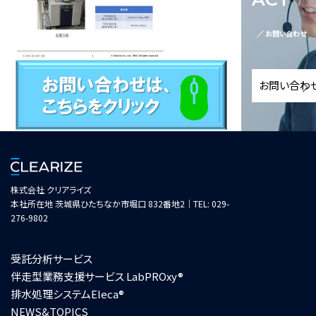
／ お問い合わせ
お問い合わ
株式会社 クリアライズ
本社所在地 茨城県ひたちなか市堀口 832番地2｜TEL: 029-
276-9802
受託分析サービス
伴走型業務支援サービス LabPROxy®
排水処理システムEleca®
NEWS&TOPICS