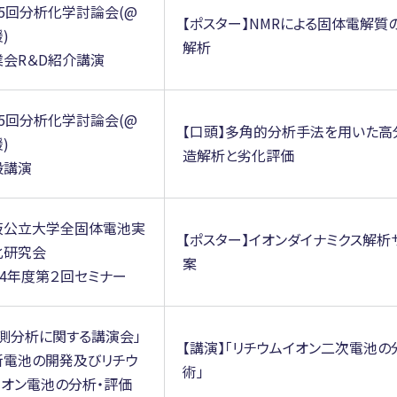
85回分析化学討論会(@
【ポスター】NMRによる固体電解質
)
解析
業会R＆D紹介講演
85回分析化学討論会(@
【口頭】多角的分析手法を用いた高
)
造解析と劣化評価
般講演
阪公立大学全固体電池実
【ポスター】イオンダイナミクス解析
化研究会
案
24年度第２回セミナー
計測分析に関する講演会」
【講演】「リチウムイオン二次電池の
新電池の開発及びリチウ
術」
イオン電池の分析・評価