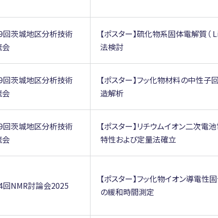
19回茨城地区分析技術
【ポスター】硫化物系固体電解質（ L
流会
法検討
19回茨城地区分析技術
【ポスター】フッ化物材料の中性子
流会
造解析
19回茨城地区分析技術
【ポスター】リチウムイオン二次電
流会
特性および定量法確立
【ポスター】フッ化物イオン導電性
4回NMR討論会2025
の緩和時間測定