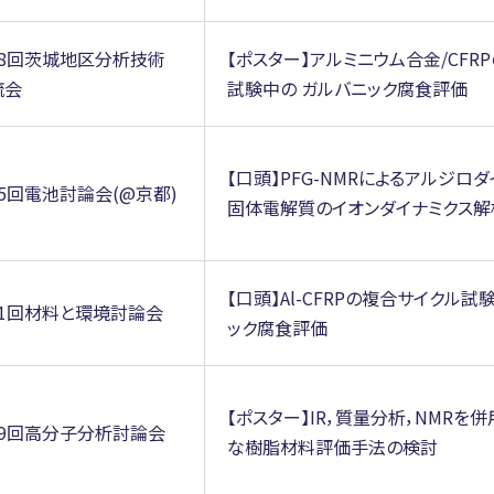
18回茨城地区分析技術
【ポスター】アルミニウム合金/CFR
流会
試験中の ガルバニック腐食評価
【口頭】PFG-NMRによるアルジロ
5回電池討論会(@京都)
固体電解質のイオンダイナミクス解
【口頭】Al-CFRPの複合サイクル
71回材料と環境討論会
ック腐食評価
【ポスター】IR，質量分析，NMRを
29回高分子分析討論会
な樹脂材料評価手法の検討