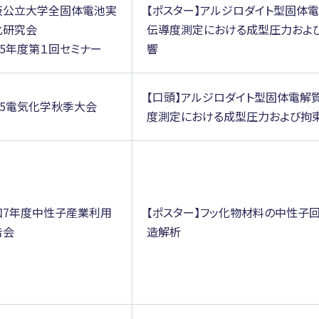
阪公立大学全固体電池実
【ポスター】アルジロダイト型固体
化研究会
伝導度測定における成型圧力およ
25年度第１回セミナー
響
【口頭】アルジロダイト型固体電解
25電気化学秋季大会
度測定における成型圧力および拘
和7年度中性子産業利用
【ポスター】フッ化物材料の中性子
告会
造解析