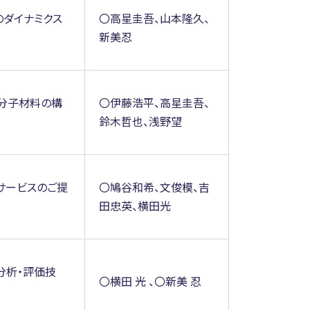
のダイナミクス
〇高星圭吾、山本隆久、
新美忍
分子材料の構
〇伊藤浩平、高星圭吾、
鈴木哲也、浅野望
サービスのご提
〇鳩谷和希、文俊模、吉
田忠英、横田光
分析・評価技
〇横田 光 、〇新美 忍