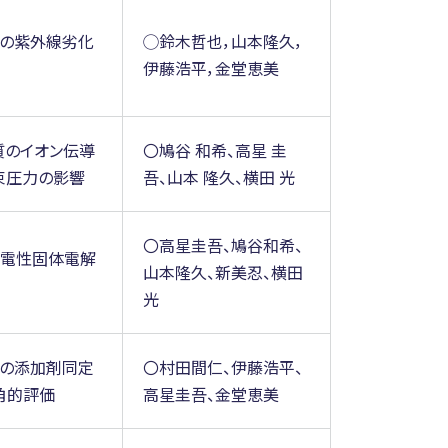
料の紫外線劣化
◯鈴木哲也，山本隆久，
伊藤浩平，金堂恵美
質のイオン伝導
〇鳩谷 和希、高星 圭
束圧力の影響
吾、山本 隆久、横田 光
〇高星圭吾、鳩谷和希、
導電性固体電解
山本隆久、新美忍、横田
光
料の添加剤同定
〇村田間仁、伊藤浩平、
角的評価
高星圭吾、金堂恵美