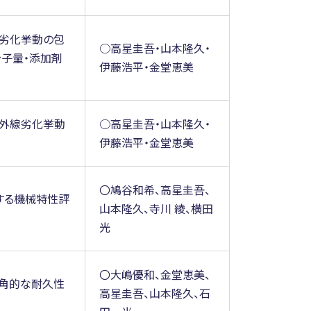
線劣化挙動の包
○高星圭吾・山本隆久・
分子量・添加剤
伊藤浩平・金堂恵美
紫外線劣化挙動
○高星圭吾・山本隆久・
伊藤浩平・金堂恵美
〇鳩谷和希、高星圭吾、
する機械特性評
山本隆久、寺川 綾、横田
光
〇大嶋優和、金堂恵美、
多角的な耐久性
高星圭吾、山本隆久、石