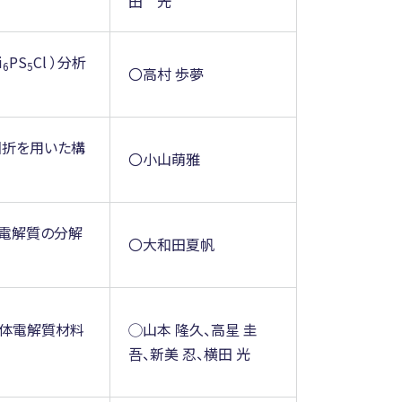
田 光
i
PS
Cl ）分析
6
5
〇高村 歩夢
回折を用いた構
〇小山萌雅
池電解質の分解
〇大和田夏帆
固体電解質材料
◯山本 隆久、高星 圭
吾、新美 忍、横田 光