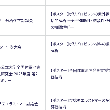
【ポスター】ポリプロピレンの紫外
86回分析化学討論会
括的解析 ―分子運動性・結晶性・
の相関解析―
【ポスター】ポリプロピレン材料の
26年年次大会
解析
阪公立大学全固体電池実
【ポスター】全固体電池開発を支援
研究会 2025年度 第2
価技術
セミナー
【ポスター】架橋型エラストマーの
36回エラストマー討論会
評価技術