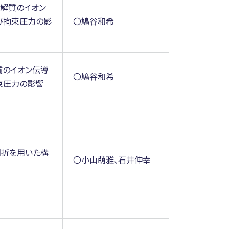
電解質のイオン
び拘束圧力の影
〇鳩谷和希
質のイオン伝導
〇鳩谷和希
束圧力の影響
回折を用いた構
〇小山萌雅、石井伸幸