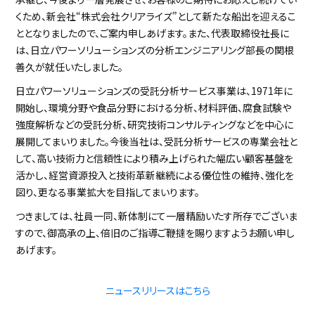
くため、新会社“株式会社クリアライズ”として新たな船出を迎えるこ
ととなりましたので、ご案内申しあげます。また、代表取締役社長に
は、日立パワーソリューションズの分析エンジニアリング部長の関根
善久が就任いたしました。
日立パワーソリューションズの受託分析サービス事業は、1971年に
開始し、環境分野や食品分野における分析、材料評価、腐食試験や
強度解析などの受託分析、研究技術コンサルティングなどを中心に
展開してまいりました。今後当社は、受託分析サービスの専業会社と
して、高い技術力と信頼性により積み上げられた幅広い顧客基盤を
活かし、経営資源投入と技術革新継続による優位性の維持、強化を
図り、更なる事業拡大を目指してまいります。
つきましては、社員一同、新体制にて一層精励いたす所存でございま
すので、御高承の上、倍旧のご指導ご鞭撻を賜りますようお願い申し
あげます。
ニュースリリースはこちら