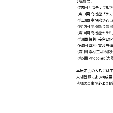
【 構成展 】
・第5回 サステナブル
・第13回 高機能プラス
・第13回 高機能フィル
・第12回 高機能金属展
・第10回 高機能セラミ
・第8回 接着・接合EXP
・第8回 塗料・塗装設
・第1回 素材工場の脱
・第5回 Photonix［大
本展示会の入場には事
来場登録により構成展
皆様のご来場心よりお