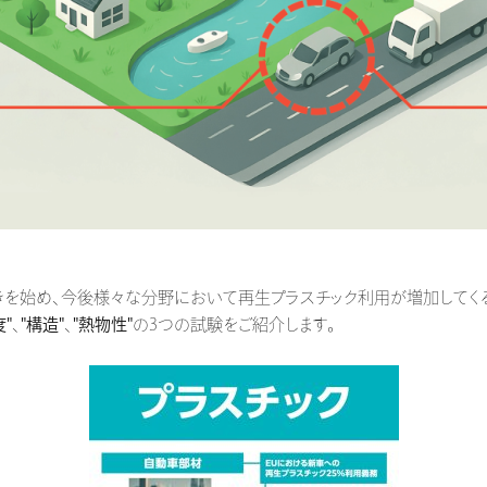
始め、今後様々な分野において再生プラスチック利用が増加してくる
度"
、
"構造"
、
"熱物性"
の3つの試験をご紹介します。