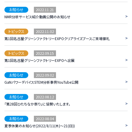
2022.11.21
お知らせ
>
NMR分析サービス紹介動画公開のお知らせ
2022.11.02
トピックス
>
第1回名古屋グリーンファクトリーEXPOクリアライズブースご来場御礼
2022.09.15
トピックス
>
第1回名古屋グリーンファクトリーEXPOへ出展
2022.09.02
お知らせ
>
GaNパワーデバイスSTEM分析事例YouTube公開
2022.08.12
お知らせ
>
「第28回ひたちなか祭り」に協賛いたします。
2022.08.04
お知らせ
>
夏季休業のお知らせ(2022/8/11(木)～21(日))