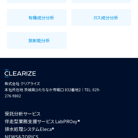
有機成分分析
ガス成分分析
放射能分析
株式会社 クリアライズ
本社所在地 茨城県ひたちなか市堀口 832番地2｜TEL: 029-
276-9802
受託分析サービス
伴走型業務支援サービス LabPROxy®
排水処理システムEleca®
NEWS&TOPICS