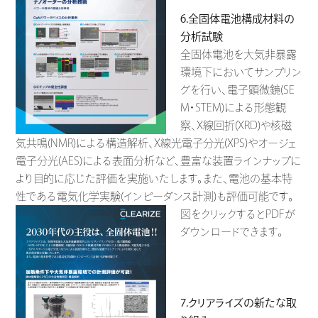
6.全固体電池構成材料の
分析試験
全固体電池を大気非暴露
環境下においてサンプリン
グを行い、電子顕微鏡(SE
M・STEM)による形態観
察、X線回折(XRD)や核磁
気共鳴(NMR)による構造解析、X線光電子分光(XPS)やオージェ
電子分光(AES)による表面分析など、豊富な装置ラインナップに
より目的に応じた評価を実施いたします。また、電池の基本特
性である電気化学実験(インピーダンス計測)も評価可能です。
図をクリックするとPDFが
ダウンロードできます。
7.クリアライズの新たな取