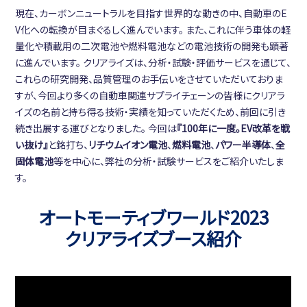
現在、カーボンニュートラルを目指す世界的な動きの中、自動車のE
V化への転換が目まぐるしく進んでいます。 また、これに伴う車体の軽
量化や積載用の二次電池や燃料電池などの電池技術の開発も顕著
に進んでいます。 クリアライズは、分析・試験・評価サービスを通じて、
これらの研究開発、品質管理のお手伝いをさせていただいておりま
すが、今回より多くの自動車関連サプライチェーンの皆様にクリアラ
イズの名前と持ち得る技術・実績を知っていただくため、前回に引き
続き出展する運びとなりました。 今回は
『100年に一度。EV改革を戦
い抜け』
と銘打ち、
リチウムイオン電池
、
燃料電池
、
パワー半導体
、
全
固体電池
等を中心に、弊社の分析・試験サービスをご紹介いたしま
す。
オートモーティブワールド2023
クリアライズブース紹介