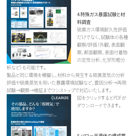
4.特殊ガス暴露試験と材
料調査
硫黄ガス環境耐久性評価
だけでなく、試験体の各種
観察/評価（外観、表面観
察、断面観察、表面付着物
の定性分析、化学形態分
析など）も可能です。
製品と同じ環境を模擬し、材料から発生する硫黄蒸気の分析
評価や硫黄蒸気を用いた暴露環境試験など、要因分析→再現
試験→観察→検証までワンストップで対応いたします。
図をクリックするとPDFが
ダウンロードできます。
5.パワー半導体の構成要