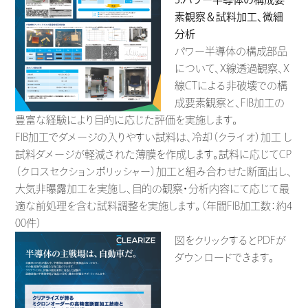
素観察＆試料加工、微細
分析
パワー半導体の構成部品
について、X線透過観察、X
線CTによる非破壊での構
成要素観察と、FIB加工の
豊富な経験により目的に応じた評価を実施します。
FIB加工でダメージの入りやすい試料は、冷却（クライオ）加工 し
試料ダメージが軽減された薄膜を作成します。試料に応じてCP
（クロスセクションポリッシャー）加工と組み合わせた断面出し、
大気非曝露加工を実施し、目的の観察・分析内容にて応じて最
適な前処理を含む試料調整を実施します。（年間FIB加工数：約4
00件）
図をクリックするとPDFが
ダウンロードできます。