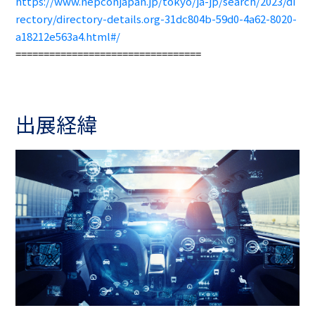
https://www.nepconjapan.jp/tokyo/ja-jp/search/2023/di
rectory/directory-details.org-31dc804b-59d0-4a62-8020-
a18212e563a4.html#/
=================================
出展経緯