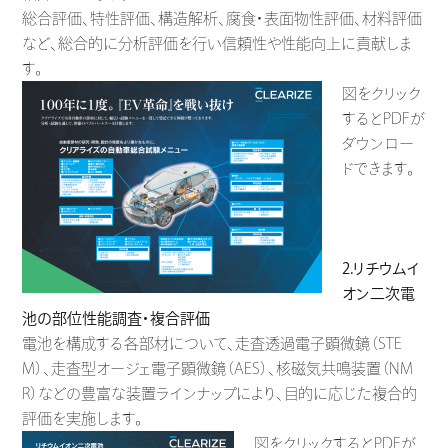
総合評価、特性評価、構造解析、腐食・表面物性評価、材料評価
など、総合的に分析評価を行い信頼性や性能向上に貢献しま
す。
図をクリック
するとPDFが
ダウンロー
ドできます。
2.リチウムイ
オン二次電
池の部位性能調査・複合評価
電池を構成する各部材について、走査透過電子顕微鏡（STE
M）、走査型オージェ電子顕微鏡（AES）、核磁気共鳴装置（NM
R）などの豊富な装置ラインナップにより、目的に応じた複合的
評価を実施します。
図をクリックするとPDFが