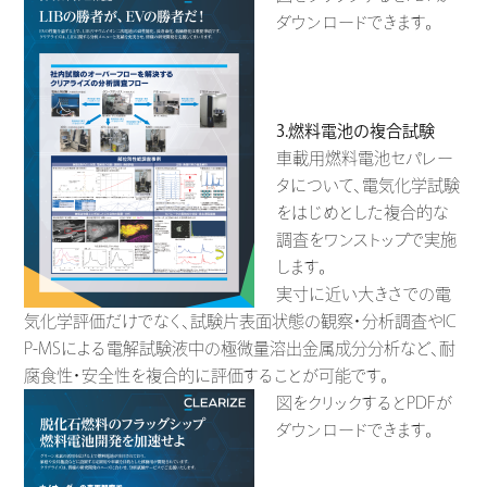
ダウンロードできます。
3.燃料電池の複合試験
車載用燃料電池セパレー
タについて、電気化学試験
をはじめとした複合的な
調査をワンストップで実施
します。
実寸に近い大きさでの電
気化学評価だけでなく、試験片表面状態の観察・分析調査やIC
P-MSによる電解試験液中の極微量溶出金属成分分析など、耐
腐食性・安全性を複合的に評価することが可能です。
図をクリックするとPDFが
ダウンロードできます。