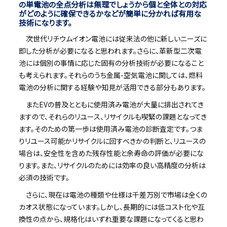
の単電池の全点分析は無理でしょうから個と全体との対応
がどのように確保できるかなどが簡単に分かれば有用な
技術になります。
次世代リチウムイオン電池には従来法の他に新しいニーズに
即した分析が必要になると思われます。さらに、革新型二次電
池には個別の事情に応じた固有の分析技術が必要になること
も考えられます。それらのうち金属-空気電池に関しては、燃料
電池の分析に関する経験や知見が活用できる部分もあります。
またEVの普及とともに使用済み電池が大量に排出されてき
ますので、それらのリユース、リサイクルも喫緊の課題となってき
ます。そのための第一歩は使用済み電池の診断査定です。つま
りリユース可能かリサイクルに回すべきかの判断と、リユースの
場合は、安全性を含めた残存性能と余寿命の評価が必要にな
ります。また、リサイクルのためには効率の良い高精度の分析は
必須の技術です。
さらに、現在は電池の種類や仕様は千差万別で市場は全くの
カオス状態になっています。しかし、長期的には低コスト化や互
換性の点から、規格化はいずれ重要な課題になってくると思わ