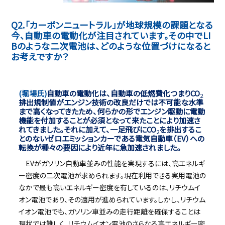
Q2.「カーボンニュートラル」が地球規模の課題となる
今、自動車の電動化が注目されています。その中でLI
Bのような二次電池は、どのような位置づけになると
お考えですか？
(堀場氏)
自動車の電動化は、自動車の低燃費化つまりCO
2
排出規制値がエンジン技術の改良だけでは不可能な水準
まで高くなってきたため、何らかの形でエンジン駆動に電動
機能を付加することが必須となって来たことにより加速さ
れてきました。それに加えて、一足飛びにCO
を排出するこ
2
とのないゼロエミッションカーである電気自動車（EV）への
転換が種々の要因により近年に急加速されました。
EVがガソリン自動車並みの性能を実現するには、高エネルギ
ー密度の二次電池が求められます。現在利用できる実用電池の
なかで最も高いエネルギー密度を有しているのは、リチウムイ
オン電池であり、その適用が進められています。しかし、リチウム
イオン電池でも、ガソリン車並みの走行距離を確保することは
現状では難しく、リチウムイオン電池のさらなる高エネルギー密