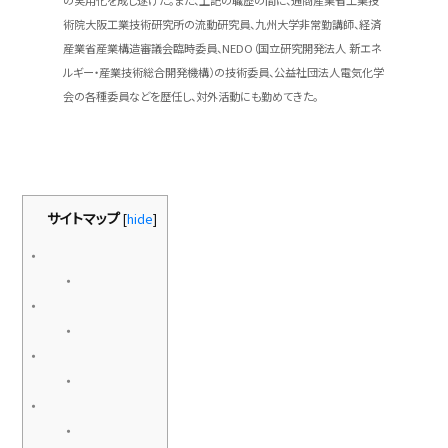
の実用化を成し遂げた。また、上記の職歴の間に、通商産業省工業技
術院大阪工業技術研究所の流動研究員、九州大学非常勤講師、経済
産業省産業構造審議会臨時委員、NEDO（国立研究開発法人 新エネ
ルギー・産業技術総合開発機構）の技術委員、公益社団法人電気化学
会の各種委員などを歴任し、対外活動にも勤めてきた。
サイトマップ
[
hide
]