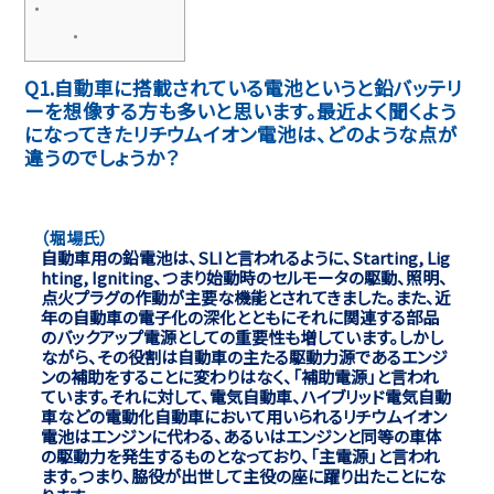
Q1.自動車に搭載されている電池というと鉛バッテリ
ーを想像する方も多いと思います。最近よく聞くよう
になってきたリチウムイオン電池は、どのような点が
違うのでしょうか？
（堀場氏）
自動車用の鉛電池は、SLIと言われるように、Starting, Lig
hting, Igniting、つまり始動時のセルモータの駆動、照明、
点火プラグの作動が主要な機能とされてきました。また、近
年の自動車の電子化の深化とともにそれに関連する部品
のバックアップ電源としての重要性も増しています。しかし
ながら、その役割は自動車の主たる駆動力源であるエンジ
ンの補助をすることに変わりはなく、「補助電源」と言われ
ています。それに対して、電気自動車、ハイブリッド電気自動
車などの電動化自動車において用いられるリチウムイオン
電池はエンジンに代わる、あるいはエンジンと同等の車体
の駆動力を発生するものとなっており、「主電源」と言われ
ます。つまり、脇役が出世して主役の座に躍り出たことにな