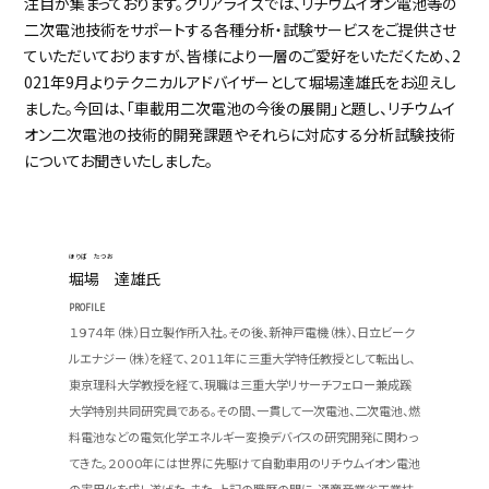
注目が集まっております。クリアライズでは、リチウムイオン電池等の
二次電池技術をサポートする各種分析・試験サービスをご提供させ
ていただいておりますが、皆様により一層のご愛好をいただくため、2
021年9月よりテクニカルアドバイザーとして堀場達雄氏をお迎えし
ました。今回は、「車載用二次電池の今後の展開」と題し、リチウムイ
オン二次電池の技術的開発課題やそれらに対応する分析試験技術
についてお聞きいたしました。
ほりば たつお
堀場 達雄氏
PROFILE
１９７４年（株）日立製作所入社。その後、新神戸電機（株）、日立ビーク
ルエナジー（株）を経て、２０１１年に三重大学特任教授として転出し、
東京理科大学教授を経て、現職は三重大学リサーチフェロー兼成蹊
大学特別共同研究員である。その間、一貫して一次電池、二次電池、燃
料電池などの電気化学エネルギー変換デバイスの研究開発に関わっ
てきた。２０００年には世界に先駆けて自動車用のリチウムイオン電池